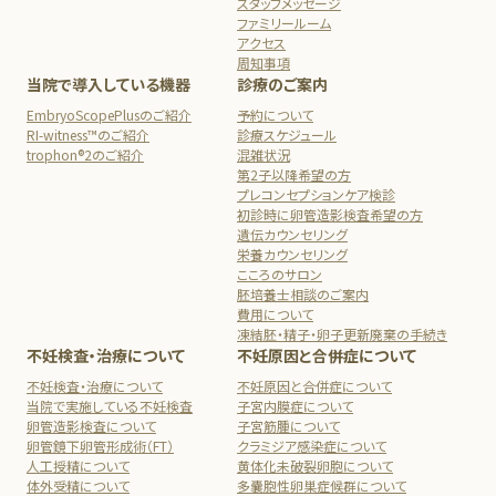
スタッフメッセージ
ファミリールーム
アクセス
周知事項
当院で導入している機器
診療のご案内
EmbryoScopePlusのご紹介
予約について
RI-witness™のご紹介
診療スケジュール
trophon®2のご紹介
混雑状況
第2子以降希望の方
プレコンセプションケア検診
初診時に卵管造影検査希望の方
遺伝カウンセリング
栄養カウンセリング
こころのサロン
胚培養士相談のご案内
費用について
凍結胚・精子・卵子更新廃棄の手続き
不妊検査・治療について
不妊原因と合併症について
不妊検査・治療について
不妊原因と合併症について
当院で実施している不妊検査
子宮内膜症について
卵管造影検査について
子宮筋腫について
卵管鏡下卵管形成術（FT）
クラミジア感染症について
人工授精について
黄体化未破裂卵胞について
体外受精について
多嚢胞性卵巣症候群について