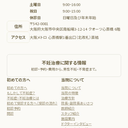
土曜日
9:00~16:00
祝日
9:00~15:00
休診日
日曜日及び年末年始
〒542-0081
住所
大阪府大阪市中央区南船場3-12-14 クオーツ心斎橋 6階
アクセス
大阪メトロ 心斎橋駅1番出口（北改札）直結
不妊治療に関する情報
初診・予約・費用から、男性不妊・不育症まで。
初めての方へ
当院について
初めての方へ
当院について
もしかして不妊症？
当院の特徴
不妊症・不妊治療とは
治療方針
初めて受診する方へ（受診の流れ）
院長・副院長あいさつ
初診予約
医師紹介
問診
スタッフ紹介
施設案内
ドクターインタビュー