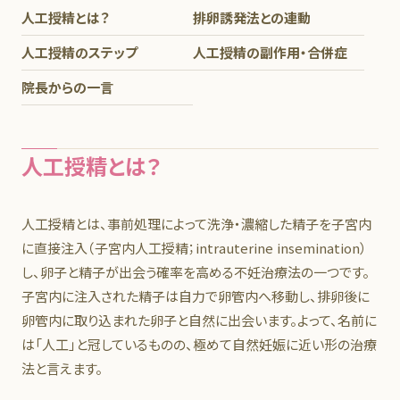
当院で実施している不妊検査
人工授精とは？
排卵誘発法との連動
卵管造影検査について
人工授精のステップ
人工授精の副作用・合併症
卵管鏡下卵管形成術(FT)
院長からの一言
人工授精について
体外受精について
人工授精とは？
PPOS(黄体ホルモン併用卵巣刺激)
人工授精とは、事前処理によって洗浄・濃縮した精子を子宮内
着床前診断(PGT-A,PGT-SR)
に直接注入（子宮内人工授精；intrauterine insemination）
子宮内フローラ
し、卵子と精子が出会う確率を高める不妊治療法の一つです。
子宮内に注入された精子は自力で卵管内へ移動し、排卵後に
子宮内膜着床能検査(ERA)
卵管内に取り込まれた卵子と自然に出会います。よって、名前に
TMET(経子宮筋層的胚移植法)
は「人工」と冠しているものの、極めて自然妊娠に近い形の治療
法と言えます。
自己血小板由来成分濃縮物(PFC-FD)