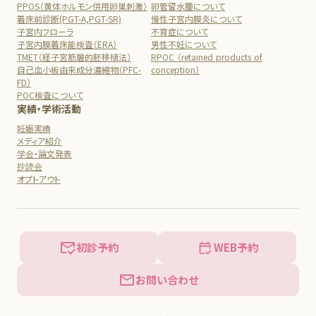
PPOS（黄体ホルモン併用卵巣刺激）
卵管留水腫について
着床前診断(PGT-A,PGT-SR)
慢性子宮内膜炎について
子宮内フローラ
不育症について
子宮内膜着床能検査（ERA）
男性不妊について
TMET（経子宮筋層的胚移植法）
RPOC （retained products of
自己血小板由来成分濃縮物（PFC-
conception）
FD）
POC検査について
実績・学術活動
妊娠実績
メディア紹介
学会・論文発表
抄読会
オプトアウト
初診予約
WEB予約
お問い合わせ