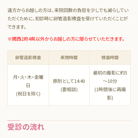
遠方からお越しの方は、来院回数の負担を少しでも減らしてい
第2子以降希望の方
ただくために、初診時に卵管造影検査を受けていただくことが
プレコンセプションケア検診
できます。
初診時に卵管造影検査希望の方
※関西2府4県以外からお越しの方に限らせていただきます。
遺伝カウンセリング
卵管造影検査
来院時間
検査時間
栄養カウンセリング
最初の撮影に約5
こころのサロン
月・火・木・金曜
原則として14:40
～10分
日
胚培養士相談のご案内
(要相談)
(1時間後に再撮
(祝日を除く)
影)
費用について
凍結胚・精子・卵子更新廃棄の手続き
受診の流れ