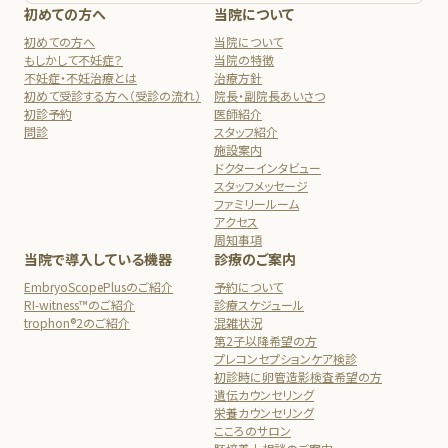
初めての方へ
当院について
初めての方へ
当院について
もしかして不妊症？
当院の特徴
不妊症・不妊治療とは
治療方針
初めて受診する方へ（受診の流れ）
院長・副院長あいさつ
初診予約
医師紹介
問診
スタッフ紹介
施設案内
ドクターインタビュー
スタッフメッセージ
ファミリールーム
アクセス
周知事項
当院で導入している機器
診療のご案内
EmbryoScopePlusのご紹介
予約について
RI-witness™のご紹介
診療スケジュール
trophon®2のご紹介
混雑状況
第2子以降希望の方
プレコンセプションケア検診
初診時に卵管造影検査希望の方
遺伝カウンセリング
栄養カウンセリング
こころのサロン