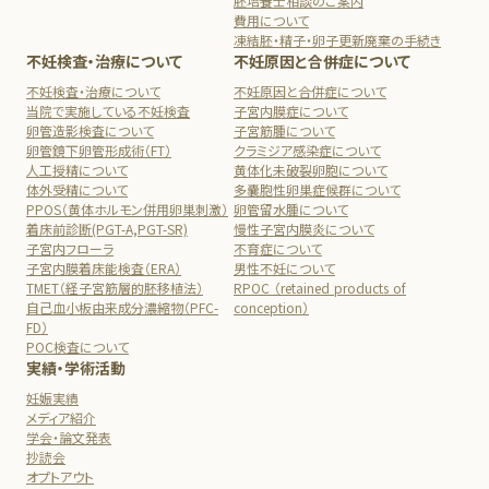
胚培養士相談のご案内
費用について
凍結胚・精子・卵子更新廃棄の手続き
不妊検査・治療について
不妊原因と合併症について
不妊検査・治療について
不妊原因と合併症について
当院で実施している不妊検査
子宮内膜症について
卵管造影検査について
子宮筋腫について
卵管鏡下卵管形成術（FT）
クラミジア感染症について
人工授精について
黄体化未破裂卵胞について
体外受精について
多嚢胞性卵巣症候群について
PPOS（黄体ホルモン併用卵巣刺激）
卵管留水腫について
着床前診断(PGT-A,PGT-SR)
慢性子宮内膜炎について
子宮内フローラ
不育症について
子宮内膜着床能検査（ERA）
男性不妊について
TMET（経子宮筋層的胚移植法）
RPOC （retained products of
自己血小板由来成分濃縮物（PFC-
conception）
FD）
POC検査について
実績・学術活動
妊娠実績
メディア紹介
学会・論文発表
抄読会
オプトアウト