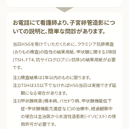
お電話にて看護師より、子宮卵管造影につ
いての説明と、簡単な問診があります。
当日HSGを受けていただくために、クラミジア抗原検査
(おりもの検査)の陰性の結果用紙、甲状腺に関する3項目
(TSH、FT4、抗サイログロブリン抗体)の結果用紙が必要
です。
注1)
検査結果は1年以内のものに限ります。
注2)
TSHは3.5以下でなければHSG当日は実施できず延
期になる場合があります。
注3)
甲状腺疾患(橋本病、バセドウ病、甲状腺機能低下
症・甲状腺機能亢進症など)の治療中、経過観察中
の場合は主治医から水溶性造影剤（イソビスト）の使
用許可が必要です。