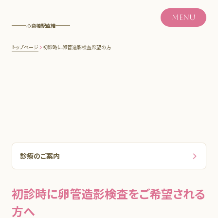
MENU
心斎橋駅直結
トップページ
初診時に卵管造影検査希望の方
診療のご案内
予約について
初診時に卵管造影検査をご希望される
診療スケジュール
方へ
混雑状況