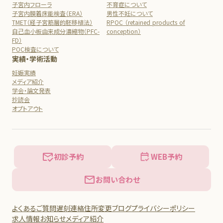
子宮内フローラ
不育症について
子宮内膜着床能検査（ERA）
男性不妊について
TMET（経子宮筋層的胚移植法）
RPOC （retained products of
自己血小板由来成分濃縮物（PFC-
conception）
FD）
POC検査について
実績・学術活動
妊娠実績
メディア紹介
学会・論文発表
抄読会
オプトアウト
初診予約
WEB予約
お問い合わせ
よくあるご質問
遅刻連絡
住所変更
ブログ
プライバシーポリシー
求人情報
お知らせ
メディア紹介