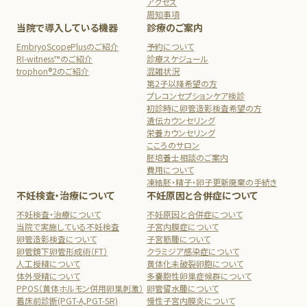
アクセス
周知事項
当院で導入している機器
診療のご案内
EmbryoScopePlusのご紹介
予約について
RI-witness™のご紹介
診療スケジュール
trophon®2のご紹介
混雑状況
第2子以降希望の方
プレコンセプションケア検診
初診時に卵管造影検査希望の方
遺伝カウンセリング
栄養カウンセリング
こころのサロン
胚培養士相談のご案内
費用について
凍結胚・精子・卵子更新廃棄の手続き
不妊検査・治療について
不妊原因と合併症について
不妊検査・治療について
不妊原因と合併症について
当院で実施している不妊検査
子宮内膜症について
卵管造影検査について
子宮筋腫について
卵管鏡下卵管形成術（FT）
クラミジア感染症について
人工授精について
黄体化未破裂卵胞について
体外受精について
多嚢胞性卵巣症候群について
PPOS（黄体ホルモン併用卵巣刺激）
卵管留水腫について
着床前診断(PGT-A,PGT-SR)
慢性子宮内膜炎について