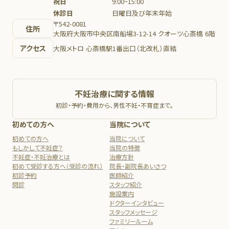
祝日
9:00~15:00
休診日
日曜日及び年末年始
〒542-0081
住所
大阪府大阪市中央区南船場3-12-14 クオーツ心斎橋 6階
アクセス
大阪メトロ 心斎橋駅1番出口（北改札）直結
不妊治療に関する情報
初診・予約・費用から、男性不妊・不育症まで。
初めての方へ
当院について
初めての方へ
当院について
もしかして不妊症？
当院の特徴
不妊症・不妊治療とは
治療方針
初めて受診する方へ（受診の流れ）
院長・副院長あいさつ
初診予約
医師紹介
問診
スタッフ紹介
施設案内
ドクターインタビュー
スタッフメッセージ
ファミリールーム