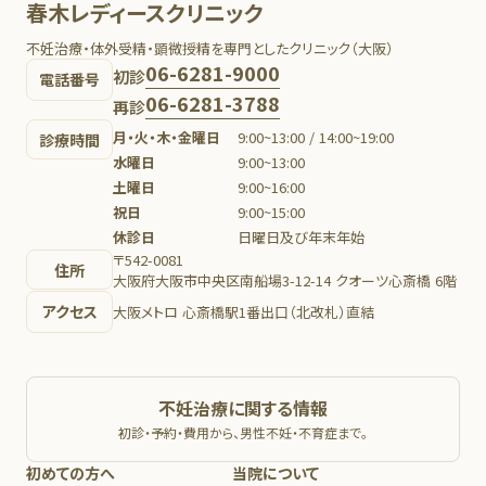
春木レディースクリニック
不妊治療・体外受精・顕微授精を専門としたクリニック（大阪）
06-6281-9000
初診
電話番号
06-6281-3788
再診
月・火・木・金曜日
9:00~13:00 / 14:00~19:00
診療時間
水曜日
9:00~13:00
土曜日
9:00~16:00
祝日
9:00~15:00
休診日
日曜日及び年末年始
〒542-0081
住所
大阪府大阪市中央区南船場3-12-14 クオーツ心斎橋 6階
アクセス
大阪メトロ 心斎橋駅1番出口（北改札）直結
不妊治療に関する情報
初診・予約・費用から、男性不妊・不育症まで。
初めての方へ
当院について