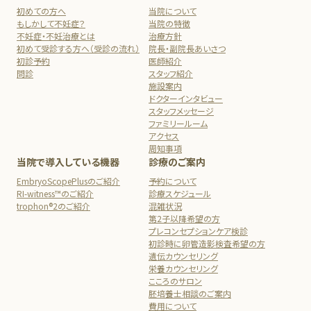
初めての方へ
当院について
もしかして不妊症？
当院の特徴
不妊症・不妊治療とは
治療方針
初めて受診する方へ（受診の流れ）
院長・副院長あいさつ
初診予約
医師紹介
問診
スタッフ紹介
施設案内
ドクターインタビュー
スタッフメッセージ
ファミリールーム
アクセス
周知事項
当院で導入している機器
診療のご案内
EmbryoScopePlusのご紹介
予約について
RI-witness™のご紹介
診療スケジュール
trophon®2のご紹介
混雑状況
第2子以降希望の方
プレコンセプションケア検診
初診時に卵管造影検査希望の方
遺伝カウンセリング
栄養カウンセリング
こころのサロン
胚培養士相談のご案内
費用について