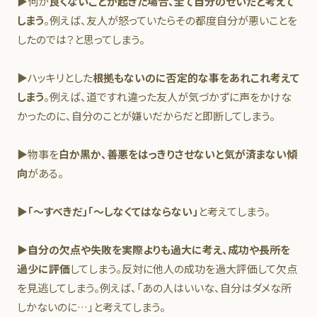
▶何か
良くないことが起きた場合、全て自分のせいだと考えて
しまう
。例えば、友人が怒っていたらその都度自分が悪いことを
したのでは？と思ってしまう。
▶ハッキリとした
根拠もないのに否定的な事をあれこれ考えて
しまう
。例えば、道ですれ違った友人が気づかずに声をかけな
かったのに、自分のことが嫌いだからだと即断してしまう。
▶物事を
白か黒か、善悪をはっきりさせないと気が済まない傾
向
がある。
▶
「～すべきだ」「～しなくてはならない」
と考えてしまう。
▶
自分の欠点や失敗を実際よりも過大に考え、成功や長所を
過少に評価
してしまう。反対に他人の成功を過大評価して欠点
を見逃してしまう。例えば、「あの人はいいな、自分はダメな所
しかないのに…」と考えてしまう。