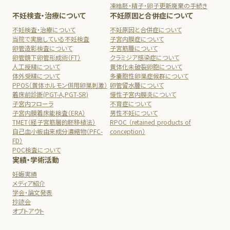
凍結胚・精子・卵子更新廃棄の手続き
不妊検査・治療について
不妊原因と合併症について
不妊検査・治療について
不妊原因と合併症について
当院で実施している不妊検査
子宮内膜症について
卵管造影検査について
子宮筋腫について
卵管鏡下卵管形成術（FT）
クラミジア感染症について
人工授精について
黄体化未破裂卵胞について
体外受精について
多嚢胞性卵巣症候群について
PPOS（黄体ホルモン併用卵巣刺激）
卵管留水腫について
着床前診断(PGT-A,PGT-SR)
慢性子宮内膜炎について
子宮内フローラ
不育症について
子宮内膜着床能検査（ERA）
男性不妊について
TMET（経子宮筋層的胚移植法）
RPOC （retained products of
自己血小板由来成分濃縮物（PFC-
conception）
FD）
POC検査について
実績・学術活動
妊娠実績
メディア紹介
学会・論文発表
抄読会
オプトアウト