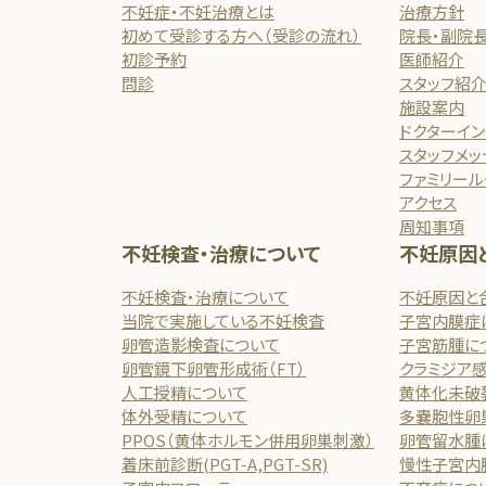
不妊症・不妊治療とは
治療方針
初めて受診する方へ（受診の流れ）
院長・副院
初診予約
医師紹介
問診
スタッフ紹
施設案内
ドクターイ
スタッフメッ
ファミリール
アクセス
周知事項
不妊検査・治療について
不妊原因
不妊検査・治療について
不妊原因と
当院で実施している不妊検査
子宮内膜症
卵管造影検査について
子宮筋腫に
卵管鏡下卵管形成術（FT）
クラミジア
人工授精について
黄体化未破
体外受精について
多嚢胞性卵
PPOS（黄体ホルモン併用卵巣刺激）
卵管留水腫
着床前診断(PGT-A,PGT-SR)
慢性子宮内