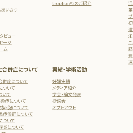
trophon®2のご紹介
混
長あいさつ
第
プ
介
初
遺
ンタビュー
栄
セージ
こ
ーム
胚
費
凍
と合併症について
実績・学術活動
合併症について
妊娠実績
について
メディア紹介
ついて
学会・論文発表
感染症について
抄読会
裂卵胞について
オプトアウト
巣症候群について
について
膜炎について