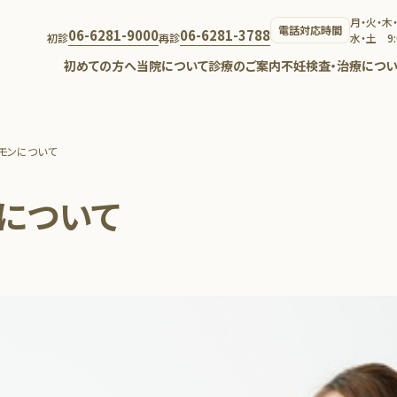
月・火・木・金
電話対応時間
06-6281-9000
06-6281-3788
初診
再診
水・土 9:
初めての方へ
当院について
診療のご案内
不妊検査・治療につい
ルモンについて
ンについて