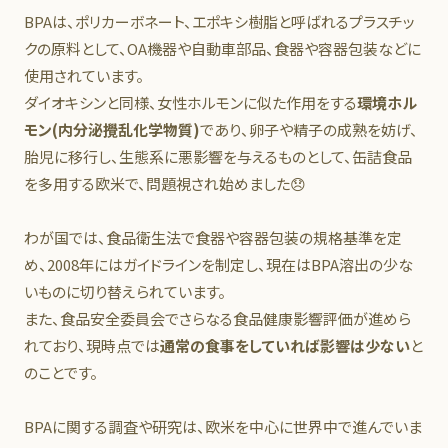
BPAは、ポリカーボネート、エポキシ樹脂と呼ばれるプラスチッ
クの原料として、OA機器や自動車部品、食器や容器包装などに
使用されています。
ダイオキシンと同様、女性ホルモンに似た作用をする
環境ホル
モン(内分泌攪乱化学物質)
であり、卵子や精子の成熟を妨げ、
胎児に移行し、生態系に悪影響を与えるものとして、缶詰食品
を多用する欧米で、問題視され始めました😞
わが国では、食品衛生法で食器や容器包装の規格基準を定
め、2008年にはガイドラインを制定し、現在はBPA溶出の少な
いものに切り替えられています。
また、食品安全委員会でさらなる食品健康影響評価が進めら
れており、現時点では
通常の食事をしていれば影響は少ない
と
のことです。
BPAに関する調査や研究は、欧米を中心に世界中で進んでいま