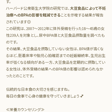
す。
ハーバード公衆衛生大学院の研究では、
大豆食品によって不妊
治療へのBPAの影響を軽減できる
ことを示唆する結果が報告
されています😊
この研究は、2007～2012年に体外受精を行った18～45歳の女
性239人を対象とし、尿中BPA値と大豆食品摂取量を調べたも
のです。
その結果、大豆食品を摂取していない女性は、BPA値が高くな
るほど、胚着床率や胎児心拍確認までの妊娠継続率、生児出生
率が低くなる傾向がある一方、大豆食品を定期的に摂取してい
る女性は、体外受精の結果へのBPA値の影響は認められなか
ったとのことです。
伝統的な日本食の大切さを感じますね。
毎日の食事で心身の健康を守っていきましょう 💕
≪栄養カウンセリング≫