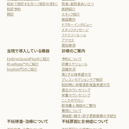
初めて受診する方へ（受診の流れ）
院長・副院長あいさつ
初診予約
医師紹介
問診
スタッフ紹介
施設案内
ドクターインタビュー
スタッフメッセージ
ファミリールーム
アクセス
周知事項
当院で導入している機器
診療のご案内
EmbryoScopePlusのご紹介
予約について
RI-witness™のご紹介
診療スケジュール
trophon®2のご紹介
混雑状況
第2子以降希望の方
プレコンセプションケア検診
初診時に卵管造影検査希望の方
遺伝カウンセリング
栄養カウンセリング
こころのサロン
胚培養士相談のご案内
費用について
凍結胚・精子・卵子更新廃棄の手続き
不妊検査・治療について
不妊原因と合併症について