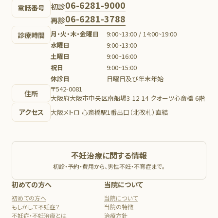
06-6281-9000
初診
電話番号
06-6281-3788
再診
月・火・木・金曜日
9:00~13:00 / 14:00~19:00
診療時間
水曜日
9:00~13:00
土曜日
9:00~16:00
祝日
9:00~15:00
休診日
日曜日及び年末年始
〒542-0081
住所
大阪府大阪市中央区南船場3-12-14 クオーツ心斎橋 6階
アクセス
大阪メトロ 心斎橋駅1番出口（北改札）直結
不妊治療に関する情報
初診・予約・費用から、男性不妊・不育症まで。
初めての方へ
当院について
初めての方へ
当院について
もしかして不妊症？
当院の特徴
不妊症・不妊治療とは
治療方針