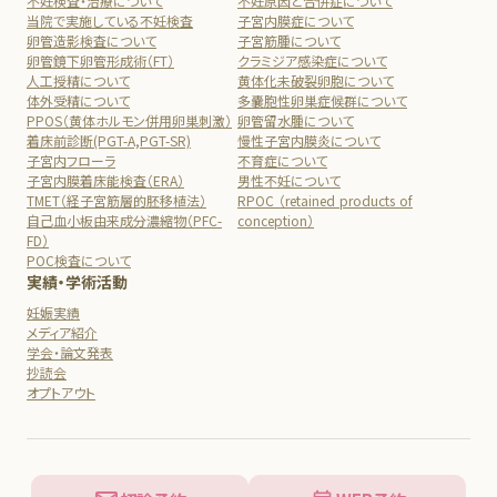
不妊検査・治療について
不妊原因と合併症について
当院で実施している不妊検査
子宮内膜症について
卵管造影検査について
子宮筋腫について
卵管鏡下卵管形成術（FT）
クラミジア感染症について
人工授精について
黄体化未破裂卵胞について
体外受精について
多嚢胞性卵巣症候群について
PPOS（黄体ホルモン併用卵巣刺激）
卵管留水腫について
着床前診断(PGT-A,PGT-SR)
慢性子宮内膜炎について
子宮内フローラ
不育症について
子宮内膜着床能検査（ERA）
男性不妊について
TMET（経子宮筋層的胚移植法）
RPOC （retained products of
自己血小板由来成分濃縮物（PFC-
conception）
FD）
POC検査について
実績・学術活動
妊娠実績
メディア紹介
学会・論文発表
抄読会
オプトアウト