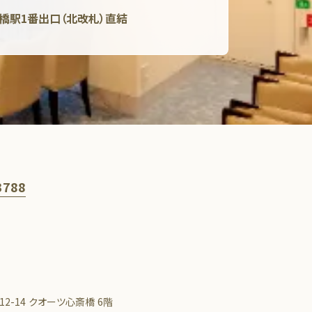
斎橋駅1番出口（北改札）直結
3788
0
2-14 クオーツ心斎橋 6階