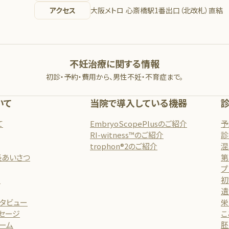
アクセス
大阪メトロ 心斎橋駅1番出口（北改札）直結
不妊治療に関する情報
初診・予約・費用から、男性不妊・不育症まで。
いて
当院で導入している機器
て
EmbryoScopePlusのご紹介
予
RI-witness™のご紹介
診
trophon®2のご紹介
混
長あいさつ
第
プ
介
初
遺
ンタビュー
栄
セージ
こ
ーム
胚