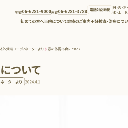
月・火・木・金
電話対応時間
06-6281-9000
06-6281-3788
初診
再診
水・土 9:
初めての方へ
当院について
診療のご案内
不妊検査・治療につい
体外受精コーディネーターより
春の体調不良について
について
ィネーターより
2024.4.1