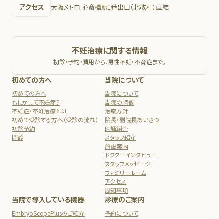
アクセス
大阪メトロ 心斎橋駅1番出口（北改札）直結
不妊治療に関する情報
初診・予約・費用から、男性不妊・不育症まで。
初めての方へ
当院について
初めての方へ
当院について
もしかして不妊症？
当院の特徴
不妊症・不妊治療とは
治療方針
初めて受診する方へ（受診の流れ）
院長・副院長あいさつ
初診予約
医師紹介
問診
スタッフ紹介
施設案内
ドクターインタビュー
スタッフメッセージ
ファミリールーム
アクセス
周知事項
当院で導入している機器
診療のご案内
EmbryoScopePlusのご紹介
予約について