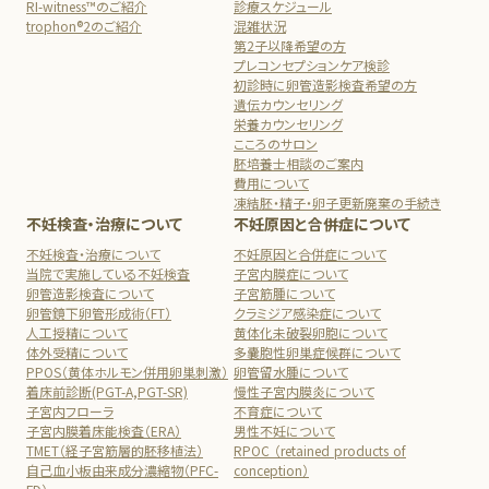
RI-witness™のご紹介
診療スケジュール
trophon®2のご紹介
混雑状況
第2子以降希望の方
プレコンセプションケア検診
初診時に卵管造影検査希望の方
遺伝カウンセリング
栄養カウンセリング
こころのサロン
胚培養士相談のご案内
費用について
凍結胚・精子・卵子更新廃棄の手続き
不妊検査・治療について
不妊原因と合併症について
不妊検査・治療について
不妊原因と合併症について
当院で実施している不妊検査
子宮内膜症について
卵管造影検査について
子宮筋腫について
卵管鏡下卵管形成術（FT）
クラミジア感染症について
人工授精について
黄体化未破裂卵胞について
体外受精について
多嚢胞性卵巣症候群について
PPOS（黄体ホルモン併用卵巣刺激）
卵管留水腫について
着床前診断(PGT-A,PGT-SR)
慢性子宮内膜炎について
子宮内フローラ
不育症について
子宮内膜着床能検査（ERA）
男性不妊について
TMET（経子宮筋層的胚移植法）
RPOC （retained products of
自己血小板由来成分濃縮物（PFC-
conception）