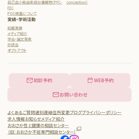
自己血小板由来成分濃縮物（PFC-
conception）
FD）
POC検査について
実績・学術活動
妊娠実績
メディア紹介
学会・論文発表
抄読会
オプトアウト
初診予約
WEB予約
お問い合わせ
よくあるご質問
遅刻連絡
住所変更
ブログ
プライバシーポリシー
求人情報
お知らせ
メディア紹介
おおさか性と健康の相談センター
（旧：おおさか不妊専門相談センター）