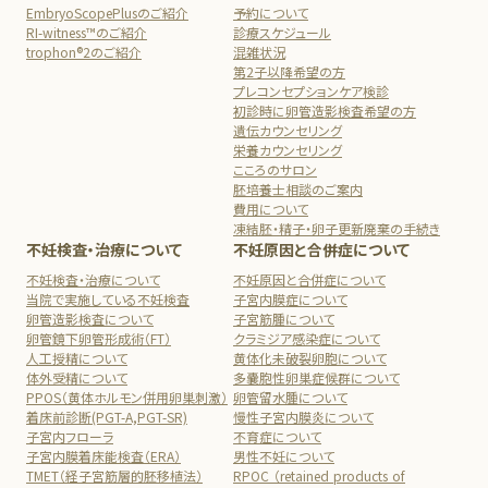
EmbryoScopePlusのご紹介
予約について
RI-witness™のご紹介
診療スケジュール
trophon®2のご紹介
混雑状況
第2子以降希望の方
プレコンセプションケア検診
初診時に卵管造影検査希望の方
遺伝カウンセリング
栄養カウンセリング
こころのサロン
胚培養士相談のご案内
費用について
凍結胚・精子・卵子更新廃棄の手続き
不妊検査・治療について
不妊原因と合併症について
不妊検査・治療について
不妊原因と合併症について
当院で実施している不妊検査
子宮内膜症について
卵管造影検査について
子宮筋腫について
卵管鏡下卵管形成術（FT）
クラミジア感染症について
人工授精について
黄体化未破裂卵胞について
体外受精について
多嚢胞性卵巣症候群について
PPOS（黄体ホルモン併用卵巣刺激）
卵管留水腫について
着床前診断(PGT-A,PGT-SR)
慢性子宮内膜炎について
子宮内フローラ
不育症について
子宮内膜着床能検査（ERA）
男性不妊について
TMET（経子宮筋層的胚移植法）
RPOC （retained products of