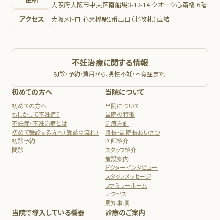
大阪府大阪市中央区南船場3-12-14 クオーツ心斎橋 6階
アクセス
大阪メトロ 心斎橋駅1番出口（北改札）直結
不妊治療に関する情報
初診・予約・費用から、男性不妊・不育症まで。
初めての方へ
当院について
初めての方へ
当院について
もしかして不妊症？
当院の特徴
不妊症・不妊治療とは
治療方針
初めて受診する方へ（受診の流れ）
院長・副院長あいさつ
初診予約
医師紹介
問診
スタッフ紹介
施設案内
ドクターインタビュー
スタッフメッセージ
ファミリールーム
アクセス
周知事項
当院で導入している機器
診療のご案内