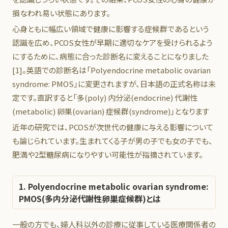
損なわれ易い状態にあります。
心身ともに幅広い領域で健康に影響する症候群であるという
認識を広め、PCOS女性が早期に適切なケアを受けられるよう
にするために、病態に合った診断名に変えることになりました
[1]。英語での診断名は「
P
olyendocrine
m
etabolic
o
varian
s
yndrome: PMOS」に変更されますが、日本語の正式名称は未
定です。直訳すると「多(poly) 内分泌(endocrine) 代謝性
(metabolic) 卵巣(ovarian) 症候群(syndrome)」となります
近年の研究では、PCOSが次世代の健康に与える影響について
も論じられています。生まれてくる子が男の子でも女の子でも、
肥満や2型糖尿病になりやすい可能性が指摘されています。
1.
P
olyendocrine
m
etabolic
o
varian
s
yndrome:
PMOS(多内分泌代謝性卵巣症候群)とは
一般の方でも、婦人科以外の診療に従事している医療関係者の