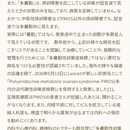
また、「多嚢胞」は、排卵障害を起こしている卵巣が超音波で見
えたときの状態のみを指しており、病態を反映していません。な
おかつ、中枢性排卵障害などPMOS以外の排卵障害でも、超音
波では多嚢胞状に見えます。
実際には「嚢胞」ではなく、発育途中で止まった卵胞が多数並ん
で見えている状態です。 数年前から、上記の様々な病気を起
こすリスクがあることを認識して治療していくことや、長期的な
管理を行うためには、「多嚢胞性卵巣症候群」ではない適切な
病名をつける必要性が認識されていました。海外の様々な識者
の協議を経て、2026年5月12日にLancetが新しい診断名として
「
P
olyendocrine
m
etabolic
o
varian
s
yndrome: PMOS(多
内分泌代謝性卵巣症候群)」を使用すると発表しました[1]。
生殖医療医はPMOSの患者さんが妊娠したあとは、関わること
がなくなります。また、月経不順に対してピルを処方している産
婦人科医も、検査で明らかな異常が出るまでは内科への受診
を勧めにくくあります。
内科や心療内科、精神科のドクターも既往歴に「多嚢胞性卵巣