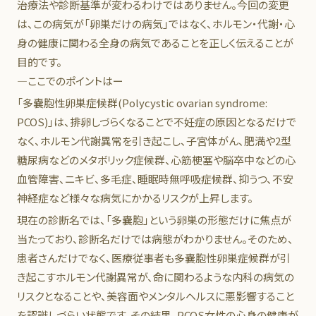
治療法や診断基準が変わるわけではありません。今回の変更
は、この病気が「卵巣だけの病気」ではなく、ホルモン・代謝・心
身の健康に関わる全身の病気であることを正しく伝えることが
目的です。
―ここでのポイントはー
「多嚢胞性卵巣症候群(
P
oly
c
ystic
o
varian
s
yndrome:
PCOS)」は、排卵しづらくなることで不妊症の原因となるだけで
なく、ホルモン代謝異常を引き起こし、子宮体がん、肥満や2型
糖尿病などのメタボリック症候群、心筋梗塞や脳卒中などの心
血管障害、ニキビ、多毛症、睡眠時無呼吸症候群、抑うつ、不安
神経症など様々な病気にかかるリスクが上昇します。
現在の診断名では、「多嚢胞」という卵巣の形態だけに焦点が
当たっており、診断名だけでは病態がわかりません。そのため、
患者さんだけでなく、医療従事者も多嚢胞性卵巣症候群が引
き起こすホルモン代謝異常が、命に関わるような内科の病気の
リスクとなることや、美容面やメンタルヘルスに悪影響すること
を認識しづらい状態です。その結果、PCOS女性の心身の健康が