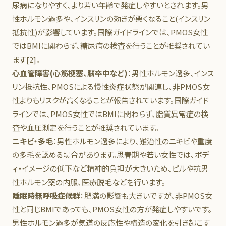
尿病になりやすく、より若い年齢で発症しやすいとされます。男
性ホルモン過多や、インスリンの効きが悪くなること(インスリン
抵抗性)が影響しています。国際ガイドラインでは、PMOS女性
ではBMIに関わらず、糖尿病の検査を行うことが推奨されてい
ます[2]。
心血管障害(心筋梗塞、脳卒中など)
：男性ホルモン過多、インス
リン抵抗性、PMOSによる慢性炎症状態が関連し、非PMOS女
性よりもリスクが高くなることが報告されています。国際ガイド
ラインでは、PMOS女性ではBMIに関わらず、脂質異常症の検
査や血圧測定を行うことが推奨されています。
ニキビ・多毛
：男性ホルモン過多により、難治性のニキビや重度
の多毛を認める場合があります。思春期や若い女性では、ボデ
ィ・イメージの低下など精神的負担が大きいため、ピルや抗男
性ホルモン薬の内服、医療脱毛などを行います。
睡眠時無呼吸症候群
：肥満の影響も大きいですが、非PMOS女
性と同じBMIであっても、PMOS女性の方が発症しやすいです。
男性ホルモン過多が気道の反応性や構造の変化を引き起こす