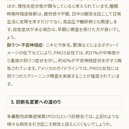
ほか、慢性炎症状態が関与していると考えられています。睡眠
時無呼吸症候群は、疲労感や不眠、日中の眠気を起こして日常
生活に支障を来すだけでなく、高血圧や糖尿病とも関連しま
す。自覚症状がある場合は、早期に検査を受けた方が良いでし
ょう。
抑うつ・不安神経症
： ニキビや多毛、肥満などによるボディ・イ
メージの低下などにより、PMOS女性では、約37%が中等度か
ら重度の抑うつ症状を示し、約42%が不安神経症状を示すと報
告されています。アメリカのガイドラインでは、PMOS女性には
抑うつのスクリーニング検査を実施することが推奨されていま
す。
3. 診断名変更への道のり
多嚢胞性卵巣症候群(PCOS)という診断名では、上記のような
様々な病気を引き起こす病気と捉えにくくないでしょうか。