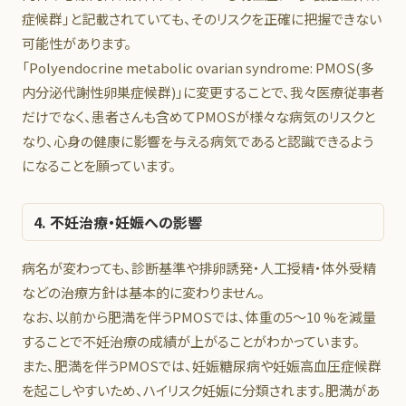
症候群」と記載されていても、そのリスクを正確に把握できない
可能性があります。
「
P
olyendocrine
m
etabolic
o
varian
s
yndrome: PMOS(多
内分泌代謝性卵巣症候群)」に変更することで、我々医療従事者
だけでなく、患者さんも含めてPMOSが様々な病気のリスクと
なり、心身の健康に影響を与える病気であると認識できるよう
になることを願っています。
4. 不妊治療・妊娠への影響
病名が変わっても、診断基準や排卵誘発・人工授精・体外受精
などの治療方針は基本的に変わりません。
なお、以前から肥満を伴うPMOSでは、体重の5～10 %を減量
することで不妊治療の成績が上がることがわかっています。
また、肥満を伴うPMOSでは、妊娠糖尿病や妊娠高血圧症候群
を起こしやすいため、ハイリスク妊娠に分類されます。肥満があ