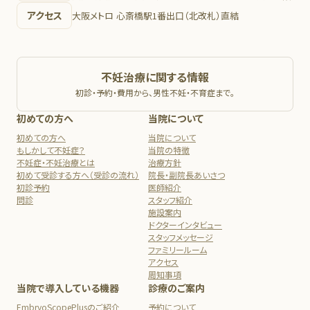
アクセス
大阪メトロ 心斎橋駅1番出口（北改札）直結
不妊治療に関する情報
初診・予約・費用から、男性不妊・不育症まで。
初めての方へ
当院について
初めての方へ
当院について
もしかして不妊症？
当院の特徴
不妊症・不妊治療とは
治療方針
初めて受診する方へ（受診の流れ）
院長・副院長あいさつ
初診予約
医師紹介
問診
スタッフ紹介
施設案内
ドクターインタビュー
スタッフメッセージ
ファミリールーム
アクセス
周知事項
当院で導入している機器
診療のご案内
EmbryoScopePlusのご紹介
予約について