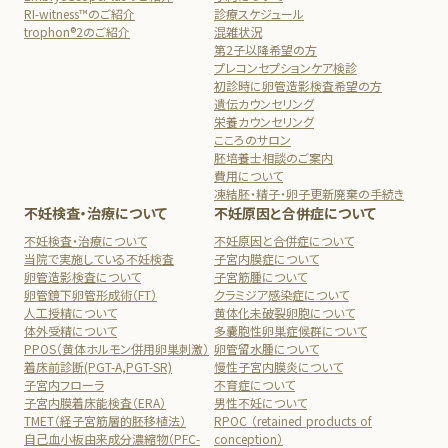
RI-witness™のご紹介
診療スケジュール
trophon®2のご紹介
混雑状況
第2子以降希望の方
プレコンセプションケア検診
初診時に卵管造影検査希望の方
遺伝カウンセリング
栄養カウンセリング
こころのサロン
胚培養士相談のご案内
費用について
凍結胚・精子・卵子更新廃棄の手続き
不妊検査・治療について
不妊原因と合併症について
不妊検査・治療について
不妊原因と合併症について
当院で実施している不妊検査
子宮内膜症について
卵管造影検査について
子宮筋腫について
卵管鏡下卵管形成術（FT）
クラミジア感染症について
人工授精について
黄体化未破裂卵胞について
体外受精について
多嚢胞性卵巣症候群について
PPOS（黄体ホルモン併用卵巣刺激）
卵管留水腫について
着床前診断(PGT-A,PGT-SR)
慢性子宮内膜炎について
子宮内フローラ
不育症について
子宮内膜着床能検査（ERA）
男性不妊について
TMET（経子宮筋層的胚移植法）
RPOC （retained products of
自己血小板由来成分濃縮物（PFC-
conception）