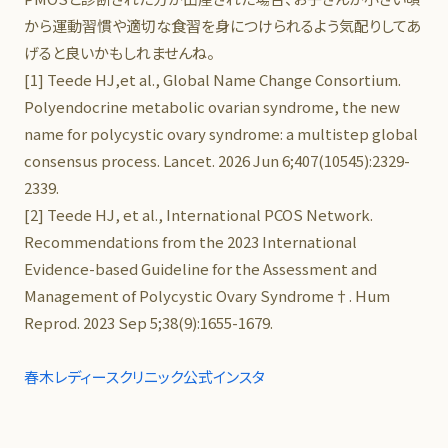
から運動習慣や適切な食習を身につけられるよう気配りしてあ
げると良いかもしれませんね。
[1] Teede HJ,et al., Global Name Change Consortium.
Polyendocrine metabolic ovarian syndrome, the new
name for polycystic ovary syndrome: a multistep global
consensus process. Lancet. 2026 Jun 6;407(10545):2329-
2339.
[2] Teede HJ, et al., International PCOS Network.
Recommendations from the 2023 International
Evidence-based Guideline for the Assessment and
Management of Polycystic Ovary Syndrome†. Hum
Reprod. 2023 Sep 5;38(9):1655-1679.
春木レディースクリニック公式インスタ