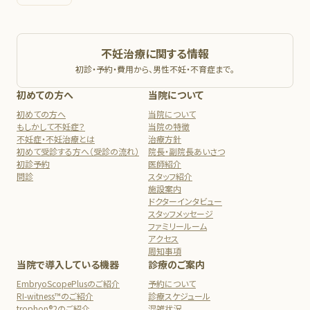
不妊治療に関する情報
初診・予約・費用から、男性不妊・不育症まで。
初めての方へ
当院について
初めての方へ
当院について
もしかして不妊症？
当院の特徴
不妊症・不妊治療とは
治療方針
初めて受診する方へ（受診の流れ）
院長・副院長あいさつ
初診予約
医師紹介
問診
スタッフ紹介
施設案内
ドクターインタビュー
スタッフメッセージ
ファミリールーム
アクセス
周知事項
当院で導入している機器
診療のご案内
EmbryoScopePlusのご紹介
予約について
RI-witness™のご紹介
診療スケジュール
trophon®2のご紹介
混雑状況