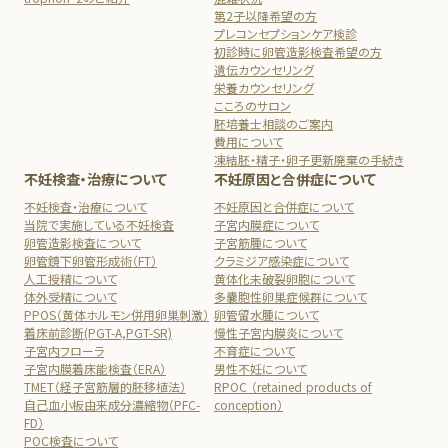
第2子以降希望の方
プレコンセプションケア検診
初診時に卵管造影検査希望の方
遺伝カウンセリング
栄養カウンセリング
こころのサロン
胚培養士相談のご案内
費用について
凍結胚・精子・卵子更新廃棄の手続き
不妊検査・治療について
不妊原因と合併症について
不妊検査・治療について
不妊原因と合併症について
当院で実施している不妊検査
子宮内膜症について
卵管造影検査について
子宮筋腫について
卵管鏡下卵管形成術（FT）
クラミジア感染症について
人工授精について
黄体化未破裂卵胞について
体外受精について
多嚢胞性卵巣症候群について
PPOS（黄体ホルモン併用卵巣刺激）
卵管留水腫について
着床前診断(PGT-A,PGT-SR)
慢性子宮内膜炎について
子宮内フローラ
不育症について
子宮内膜着床能検査（ERA）
男性不妊について
TMET（経子宮筋層的胚移植法）
RPOC （retained products of
自己血小板由来成分濃縮物（PFC-
conception）
FD）
POC検査について