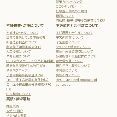
栄養カウンセリング
こころのサロン
胚培養士相談のご案内
費用について
凍結胚・精子・卵子更新廃棄の手続き
不妊検査・治療について
不妊原因と合併症について
不妊検査・治療について
不妊原因と合併症について
当院で実施している不妊検査
子宮内膜症について
卵管造影検査について
子宮筋腫について
卵管鏡下卵管形成術（FT）
クラミジア感染症について
人工授精について
黄体化未破裂卵胞について
体外受精について
多嚢胞性卵巣症候群について
PPOS（黄体ホルモン併用卵巣刺激）
卵管留水腫について
着床前診断(PGT-A,PGT-SR)
慢性子宮内膜炎について
子宮内フローラ
不育症について
子宮内膜着床能検査（ERA）
男性不妊について
TMET（経子宮筋層的胚移植法）
RPOC （retained products of
自己血小板由来成分濃縮物（PFC-
conception）
FD）
POC検査について
実績・学術活動
妊娠実績
メディア紹介
学会・論文発表