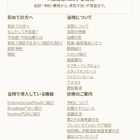
初診・予約・費用から、男性不妊・不育症まで。
初めての方へ
当院について
初めての方へ
当院について
もしかして不妊症？
当院の特徴
不妊症・不妊治療とは
治療方針
初めて受診する方へ（受診の流れ）
院長・副院長あいさつ
初診予約
医師紹介
問診
スタッフ紹介
施設案内
ドクターインタビュー
スタッフメッセージ
ファミリールーム
アクセス
周知事項
当院で導入している機器
診療のご案内
EmbryoScopePlusのご紹介
予約について
RI-witness™のご紹介
診療スケジュール
trophon®2のご紹介
混雑状況
第2子以降希望の方
プレコンセプションケア検診
初診時に卵管造影検査希望の方
遺伝カウンセリング