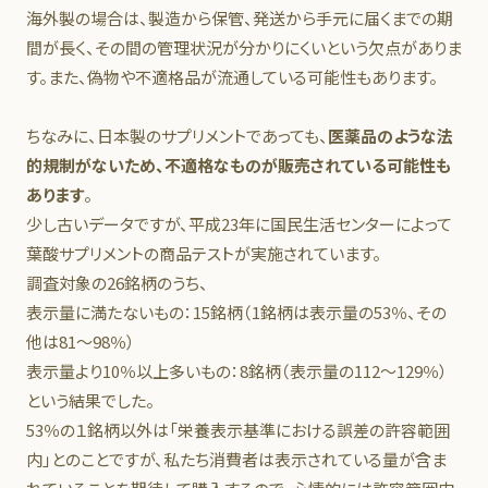
海外製の場合は、製造から保管、発送から手元に届くまでの期
間が長く、その間の管理状況が分かりにくいという欠点がありま
す。また、偽物や不適格品が流通している可能性もあります。
ちなみに、日本製のサプリメントであっても、
医薬品のような法
的規制がないため、不適格なものが販売されている可能性も
あります
。
少し古いデータですが、平成23年に国民生活センターによって
葉酸サプリメントの商品テストが実施されています。
調査対象の26銘柄のうち、
表示量に満たないもの：15銘柄（1銘柄は表示量の53％、その
他は81～98％）
表示量より10％以上多いもの：8銘柄（表示量の112～129％）
という結果でした。
53％の１銘柄以外は「栄養表示基準における誤差の許容範囲
内」とのことですが、私たち消費者は表示されている量が含ま