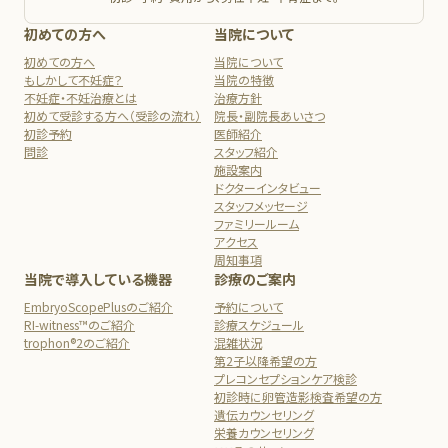
初めての方へ
当院について
初めての方へ
当院について
もしかして不妊症？
当院の特徴
不妊症・不妊治療とは
治療方針
初めて受診する方へ（受診の流れ）
院長・副院長あいさつ
初診予約
医師紹介
問診
スタッフ紹介
施設案内
ドクターインタビュー
スタッフメッセージ
ファミリールーム
アクセス
周知事項
当院で導入している機器
診療のご案内
EmbryoScopePlusのご紹介
予約について
RI-witness™のご紹介
診療スケジュール
trophon®2のご紹介
混雑状況
第2子以降希望の方
プレコンセプションケア検診
初診時に卵管造影検査希望の方
遺伝カウンセリング
栄養カウンセリング