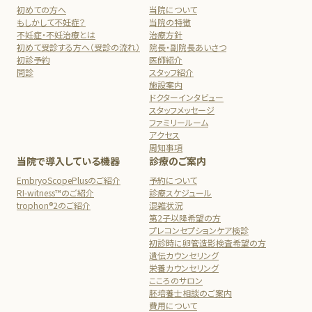
初めての方へ
当院について
もしかして不妊症？
当院の特徴
不妊症・不妊治療とは
治療方針
初めて受診する方へ（受診の流れ）
院長・副院長あいさつ
初診予約
医師紹介
問診
スタッフ紹介
施設案内
ドクターインタビュー
スタッフメッセージ
ファミリールーム
アクセス
周知事項
当院で導入している機器
診療のご案内
EmbryoScopePlusのご紹介
予約について
RI-witness™のご紹介
診療スケジュール
trophon®2のご紹介
混雑状況
第2子以降希望の方
プレコンセプションケア検診
初診時に卵管造影検査希望の方
遺伝カウンセリング
栄養カウンセリング
こころのサロン
胚培養士相談のご案内
費用について