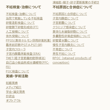
凍結胚・精子・卵子更新廃棄の手続き
不妊検査・治療について
不妊原因と合併症について
不妊検査・治療について
不妊原因と合併症について
当院で実施している不妊検査
子宮内膜症について
卵管造影検査について
子宮筋腫について
卵管鏡下卵管形成術（FT）
クラミジア感染症について
人工授精について
黄体化未破裂卵胞について
体外受精について
多嚢胞性卵巣症候群について
PPOS（黄体ホルモン併用卵巣刺激）
卵管留水腫について
着床前診断(PGT-A,PGT-SR)
慢性子宮内膜炎について
子宮内フローラ
不育症について
子宮内膜着床能検査（ERA）
男性不妊について
TMET（経子宮筋層的胚移植法）
RPOC （retained products of
自己血小板由来成分濃縮物（PFC-
conception）
FD）
POC検査について
実績・学術活動
妊娠実績
メディア紹介
学会・論文発表
抄読会
オプトアウト