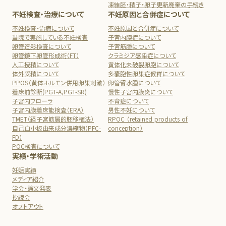
凍結胚・精子・卵子更新廃棄の手続き
不妊検査・治療について
不妊原因と合併症について
不妊検査・治療について
不妊原因と合併症について
当院で実施している不妊検査
子宮内膜症について
卵管造影検査について
子宮筋腫について
卵管鏡下卵管形成術（FT）
クラミジア感染症について
人工授精について
黄体化未破裂卵胞について
体外受精について
多嚢胞性卵巣症候群について
PPOS（黄体ホルモン併用卵巣刺激）
卵管留水腫について
着床前診断(PGT-A,PGT-SR)
慢性子宮内膜炎について
子宮内フローラ
不育症について
子宮内膜着床能検査（ERA）
男性不妊について
TMET（経子宮筋層的胚移植法）
RPOC （retained products of
自己血小板由来成分濃縮物（PFC-
conception）
FD）
POC検査について
実績・学術活動
妊娠実績
メディア紹介
学会・論文発表
抄読会
オプトアウト