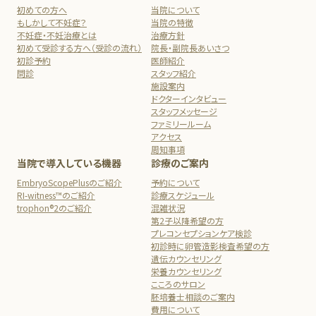
初めての方へ
当院について
もしかして不妊症？
当院の特徴
不妊症・不妊治療とは
治療方針
初めて受診する方へ（受診の流れ）
院長・副院長あいさつ
初診予約
医師紹介
問診
スタッフ紹介
施設案内
ドクターインタビュー
スタッフメッセージ
ファミリールーム
アクセス
周知事項
当院で導入している機器
診療のご案内
EmbryoScopePlusのご紹介
予約について
RI-witness™のご紹介
診療スケジュール
trophon®2のご紹介
混雑状況
第2子以降希望の方
プレコンセプションケア検診
初診時に卵管造影検査希望の方
遺伝カウンセリング
栄養カウンセリング
こころのサロン
胚培養士相談のご案内
費用について