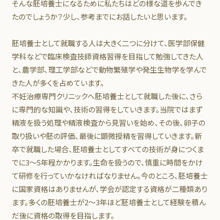
そんな胚培養士になるために私たちはどの様な道を歩んでき
たのでしょうか？少し、参考までにお話したいと思います。
胚培養士として就職する人は大きく二つに分けて、医学部保健
学科などで臨床検査技師資格習得を目指して勉強してきた人
と、農学部、理工学部などで動物繁殖学や発生生物学を学んで
きた人が多くを占めています。
不妊治療専門クリニックへ胚培養士として就職した後に、さら
に専門的な知識や、技術の習得をしていきます。当院ではまず
精液を扱う処理や精液検査から見習いを始め、その後、卵子の
取り扱いや胚の評価、最後に顕微授精を習得していきます。新
卒で就職した場合、胚培養士としてすべての技術が身につくま
でに3～5年程かかります。生命を扱うので、慎重に時間をかけ
て研修を行っていかなければなりません。今のところ、胚培養士
に国家資格はありませんが、学会が認定する資格が二種類あり
ます。多くの胚培養士が2～3年ほど胚培養士として経験を積ん
だ後に資格の取得を目指します。