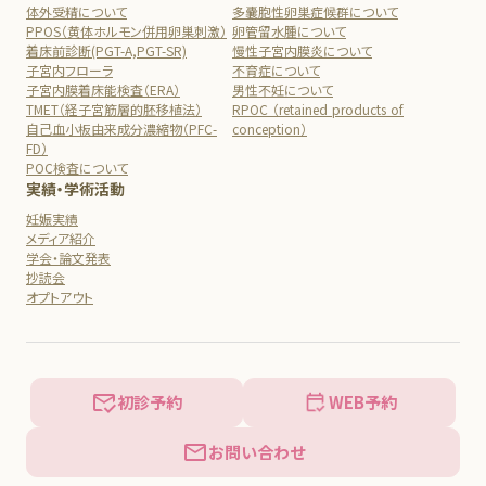
体外受精について
多嚢胞性卵巣症候群について
PPOS（黄体ホルモン併用卵巣刺激）
卵管留水腫について
着床前診断(PGT-A,PGT-SR)
慢性子宮内膜炎について
子宮内フローラ
不育症について
子宮内膜着床能検査（ERA）
男性不妊について
TMET（経子宮筋層的胚移植法）
RPOC （retained products of
自己血小板由来成分濃縮物（PFC-
conception）
FD）
POC検査について
実績・学術活動
妊娠実績
メディア紹介
学会・論文発表
抄読会
オプトアウト
初診予約
WEB予約
お問い合わせ