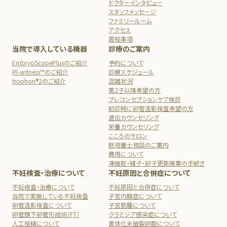
ドクターインタビュー
スタッフメッセージ
ファミリールーム
アクセス
周知事項
当院で導入している機器
診療のご案内
EmbryoScopePlusのご紹介
予約について
RI-witness™のご紹介
診療スケジュール
trophon®2のご紹介
混雑状況
第2子以降希望の方
プレコンセプションケア検診
初診時に卵管造影検査希望の方
遺伝カウンセリング
栄養カウンセリング
こころのサロン
胚培養士相談のご案内
費用について
凍結胚・精子・卵子更新廃棄の手続き
不妊検査・治療について
不妊原因と合併症について
不妊検査・治療について
不妊原因と合併症について
当院で実施している不妊検査
子宮内膜症について
卵管造影検査について
子宮筋腫について
卵管鏡下卵管形成術（FT）
クラミジア感染症について
人工授精について
黄体化未破裂卵胞について