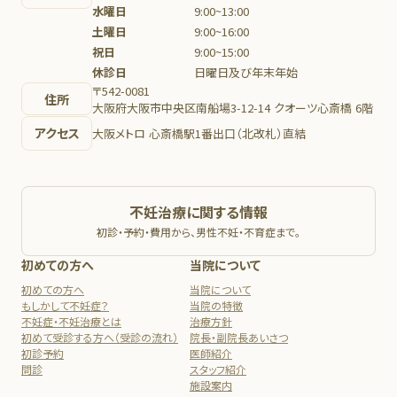
水曜日
9:00~13:00
土曜日
9:00~16:00
祝日
9:00~15:00
休診日
日曜日及び年末年始
〒542-0081
住所
大阪府大阪市中央区南船場3-12-14 クオーツ心斎橋 6階
アクセス
大阪メトロ 心斎橋駅1番出口（北改札）直結
不妊治療に関する情報
初診・予約・費用から、男性不妊・不育症まで。
初めての方へ
当院について
初めての方へ
当院について
もしかして不妊症？
当院の特徴
不妊症・不妊治療とは
治療方針
初めて受診する方へ（受診の流れ）
院長・副院長あいさつ
初診予約
医師紹介
問診
スタッフ紹介
施設案内